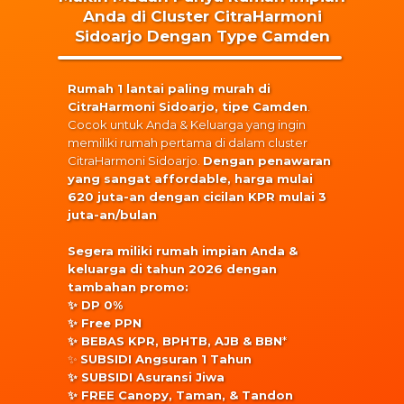
Anda di Cluster CitraHarmoni
Sidoarjo Dengan Type Camden
Rumah 1 lantai paling murah di
CitraHarmoni Sidoarjo, tipe Camden
.
Cocok untuk
Anda & Keluarga yang ingin
memiliki rumah pertama di dalam cluster
CitraHarmoni Sidoarjo.
Dengan penawaran
yang sangat affordable, harga mulai
620 juta-an dengan cicilan KPR mulai 3
juta-an/bulan
Segera miliki rumah impian Anda &
keluarga di tahun 2026 dengan
tambahan promo:
✨️ DP 0%
✨️ Free PPN
✨️ BEBAS KPR, BPHTB, AJB & BBN
*
✨️
SUBSIDI Angsuran 1 Tahun
✨️ SUBSIDI Asuransi Jiwa
✨️ FREE Canopy, Taman, & Tandon