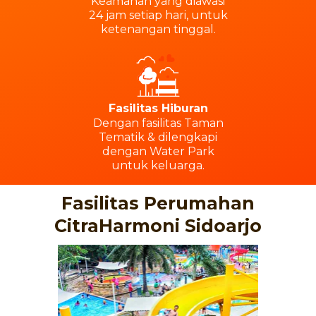
Keamanan yang diawasi
24 jam setiap hari, untuk
ketenangan tinggal.
Fasilitas Hiburan
Dengan fasilitas Taman
Tematik & dilengkapi
dengan Water Park
untuk keluarga.
Fasilitas Perumahan
CitraHarmoni Sidoarjo