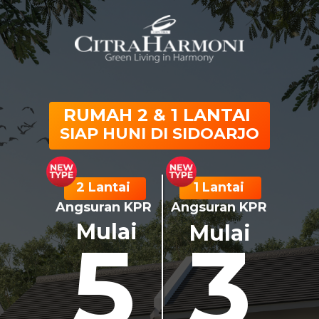
RUMAH 2 & 1 LANTAI
SIAP HUNI DI SIDOARJO
2 Lantai
1 Lantai
Angsuran KPR
Angsuran KPR
Mulai
Mulai
5
3