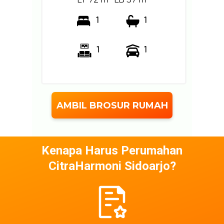
1
1
1
1
AMBIL BROSUR RUMAH
Kenapa Harus Perumahan
CitraHarmoni Sidoarjo?