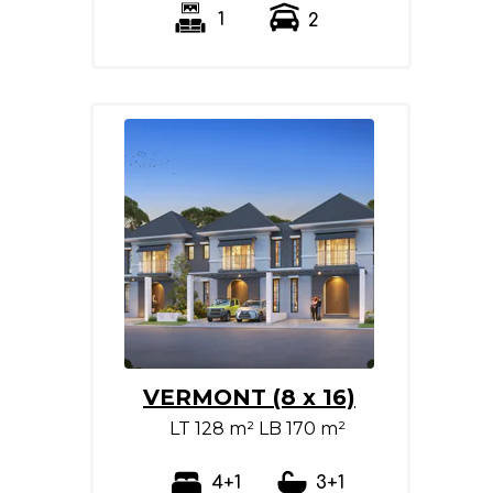
1
2
VERMONT (8 x 16)
LT 128 m² LB 170 m²
4+1
3+1