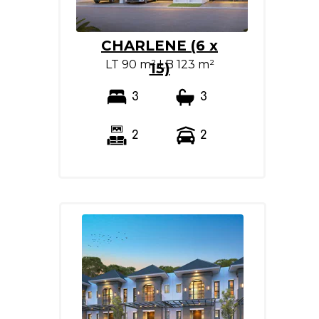
CHARLENE (6 x
LT 90 m² LB 123 m²
15)
3
3
2
2