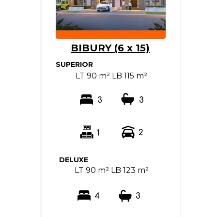
BIBURY (6 x 15)
SUPERIOR
LT 90 m² LB 115 m²
3
3
2
1
DELUXE
LT 90 m² LB 123 m²
4
3