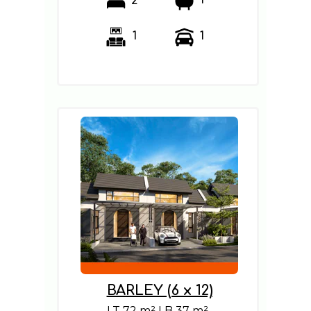
1
2
1
1
BARLEY (6 x 12)
LT 72 m² LB 37 m²