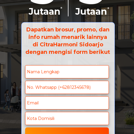
Jutaan
Jutaan
*
*
Dapatkan brosur, promo, dan
info rumah menarik lainnya
di CitraHarmoni Sidoarjo
dengan mengisi form berikut