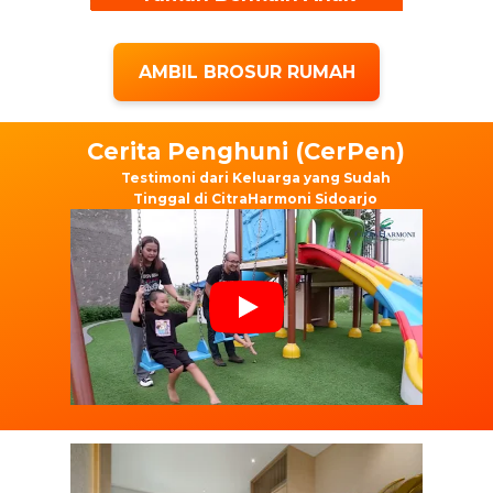
AMBIL BROSUR RUMAH
Cerita Penghuni (CerPen)
Testimoni dari Keluarga yang Sudah
Tinggal di CitraHarmoni Sidoarjo